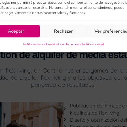
Suministro de botiquín.
ologías nos permitirá procesar datos como el comportamiento de navegación o l
Suministro de formulario 
ificaciones únicas en este sitio. No consentir o retirar el consentimiento, puede
ar negativamente a ciertas características y funciones.
Aceptar
Rechazar
Ver preferencia
Política de cookies
Política de privacidad
Aviso legal
tión de alquiler de media esta
flex living, en Centric nos encargamos de la es
dad de alquiler flex living y a los objetivos del
periódico de resultados.
Publicación del inmueble 
inquilinos de flex living.
Diseño y optimización del
Estrategias de maximizaci