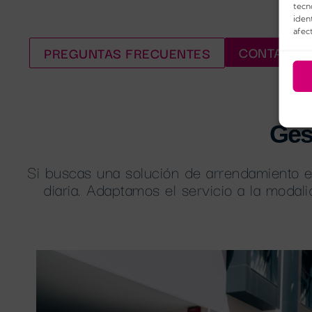
tecn
ident
afect
CONTACTO
PREGUNTAS FRECUENTES
Ges
Si buscas una solución de arrendamiento en 
diaria. Adaptamos el servicio a la modali