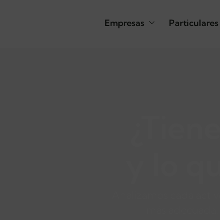
Empresas
Particulares
¿Tien
y lo q
Analizamos cada activ
más adecuada. 