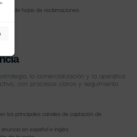
as
oficial de hojas de reclamaciones.
s
ncia
trategia, la comercialización y la operativa
 activo, con procesos claros y seguimiento
en los principales canales de captación de
 anuncio en español e inglés.
ón de la renta.