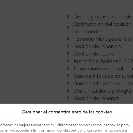
Diseño y optimización de 
Optimización del posicio
vacacionales.
Revenue Management: maxi
Gestión de reservas.
Gestión de cobro.
Atención al huésped 24 h
Información mensual de o
Guía de información turís
Guía de información gast
Comunicación del Regist
Gestión de reseñas.
Servicio de check-in.
Servicio de check-out.
Gestionar el consentimiento de las cookies
Servicios de limpieza y l
 ofrecer las mejores experiencias, utilizamos tecnologías como las cookies para
Suministro de sábanas y t
cenar y/o acceder a la información del dispositivo. El consentimiento de estas