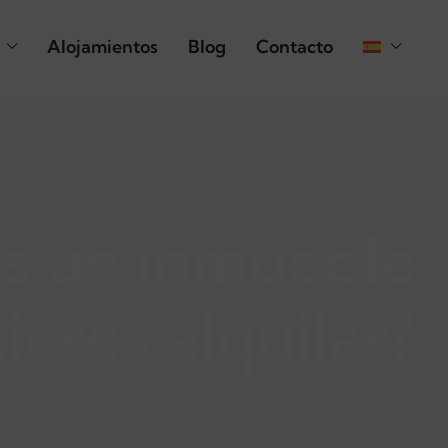
Alojamientos
Blog
Contacto
es un inmueble
uieres alquilar?
o y definimos la modalidad de explotación
Nos encargamos de la comercialización, el