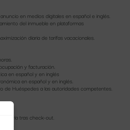
anuncio en medios digitales en español e inglés.
namiento del inmueble en plataformas
mización diaria de tarifas vacacionales.
oras.
cupación y facturación.
tica en español y en inglés
ronómica en español y en inglés.
ro de Huéspedes a las autoridades competentes.
avandería tras check-out.
oallas.