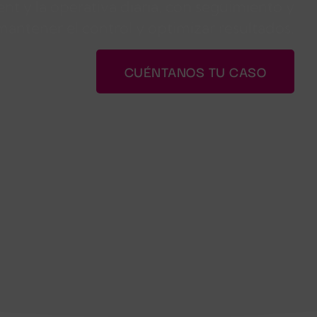
 y la operativa diaria, con seguimiento y
mantener el control y optimizar resultados.
CUÉNTANOS TU CASO