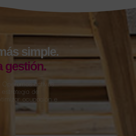
 más simple.
a gestión.
c. Operamos activos
 estrategia de
ptimizar ocupación e