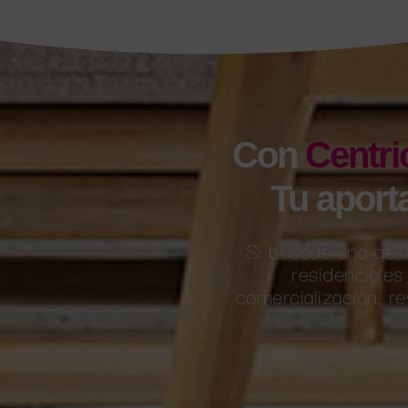
Con
Centri
Tu aport
Si buscas una gest
residenciales
comercialización, r