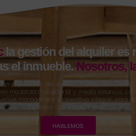
c
la gestión del alquiler es
as el inmueble.
Nosotros, l
ión profesional del alquiler, cuenta con Centri
 en modalidad vacacional y media estancia, con
evenue management y operativa integral, para o
ingresos con transparencia.
HABLEMOS