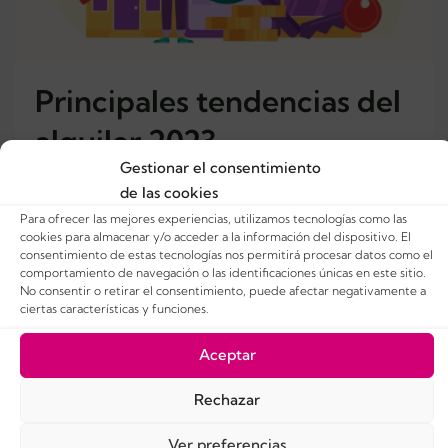
Principales tendencias del
alquiler 2023
Gestionar el consentimiento
de las cookies
El mercado del alquiler en España está
experimentando una serie de cambios en los últimos
Para ofrecer las mejores experiencias, utilizamos tecnologías como las
cookies para almacenar y/o acceder a la información del dispositivo. El
años impulsados por factores como la pandemia, la
consentimiento de estas tecnologías nos permitirá procesar datos como el
digitalización, la sostenibilidad o las últimas
comportamiento de navegación o las identificaciones únicas en este sitio.
No consentir o retirar el consentimiento, puede afectar negativamente a
regulaciones en relación a la Ley de la vivienda. En
ciertas características y funciones.
este artículo, analizamos las últimas tendencias del
alquiler y cómo afectan a inquilinos y gestores.
Aceptar
Gestión digital La gestión digital de...
Rechazar
hace
Sin
Ver preferencias
,
Huéspedes
,
Propietarios
0