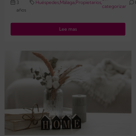
3
Huéspedes
,
Málaga
,
Propietarios
,
categorizar
años
Lee mas